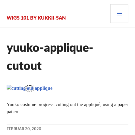
Zum
PRI
Inhalt
springen
MEN
WIGS 101 BY KUKKII-SAN
yuuko-applique-
cutout
Yuuko costume progress: cutting out the appliqué, using a paper
pattern
FEBRUAR 20, 2020