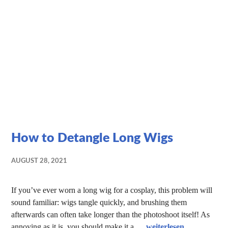
How to Detangle Long Wigs
AUGUST 28, 2021
If you’ve ever worn a long wig for a cosplay, this problem will
sound familiar: wigs tangle quickly, and brushing them
afterwards can often take longer than the photoshoot itself! As
How to Detangle Long 
annoying as it is, you should make it a …
weiterlesen