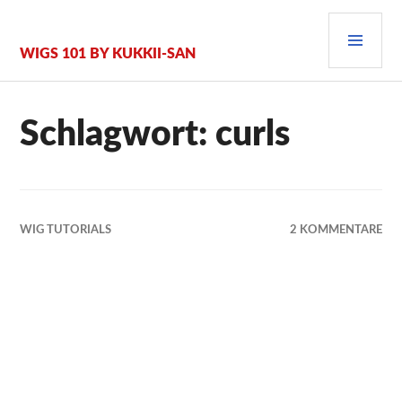
Zum
PRI
Inhalt
springen
MEN
WIGS 101 BY KUKKII-SAN
Schlagwort:
curls
WIG TUTORIALS
2 KOMMENTARE