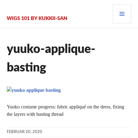
Zum
PRI
Inhalt
springen
MEN
WIGS 101 BY KUKKII-SAN
yuuko-applique-
basting
Yuuko costume progress: fabric appliqué on the dress, fixing
the layers with basting thread
FEBRUAR 20, 2020