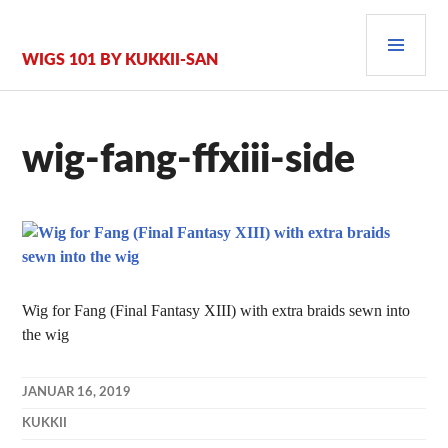
Zum
PRI
Inhalt
springen
MEN
WIGS 101 BY KUKKII-SAN
wig-fang-ffxiii-side
Wig for Fang (Final Fantasy XIII) with extra braids sewn into
the wig
JANUAR 16, 2019
KUKKII