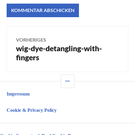
Beitragsnavigation
VORHERIGES
wig-dye-detangling-with-
Vorheriger
Beitrag:
fingers
SEITENLEISTE
Impressum
Cookie & Privacy Policy