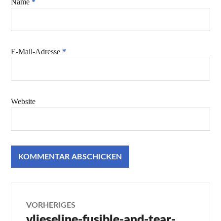
Name
*
E-Mail-Adresse
*
Website
Beitragsnavigation
VORHERIGES
vlieseline-fusible-and-tear-
Vorheriger