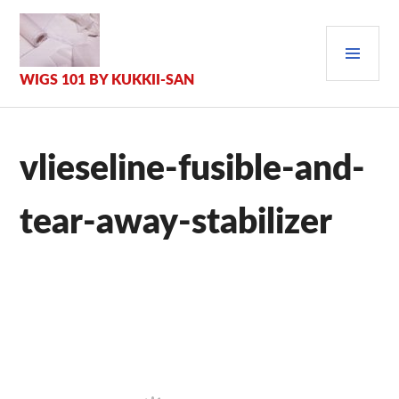
Zum
Inhalt
PRI
springen
MEN
WIGS 101 BY KUKKII-SAN
vlieseline-fusible-and-
tear-away-stabilizer