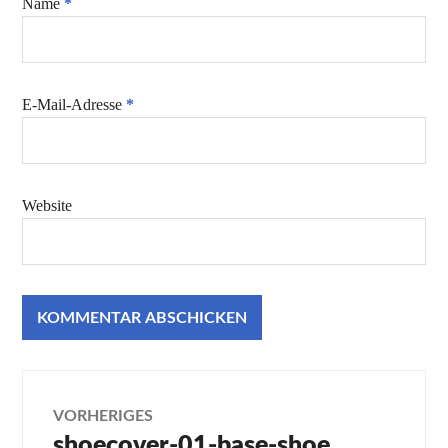
Name
*
E-Mail-Adresse
*
Website
Beitragsnavigation
VORHERIGES
shoecover-01-base-shoe
Vorheriger