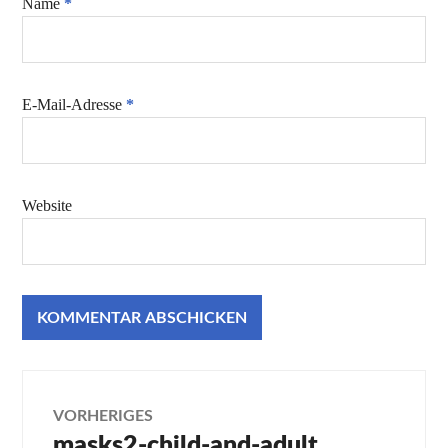
Name
*
E-Mail-Adresse
*
Website
Beitragsnavigation
VORHERIGES
masks2-child-and-adult
Vorheriger