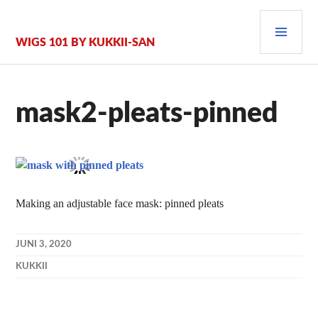
Zum
PRI
Inhalt
springen
MEN
WIGS 101 BY KUKKII-SAN
mask2-pleats-pinned
Making an adjustable face mask: pinned pleats
JUNI 3, 2020
KUKKII