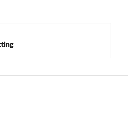
tion
ting