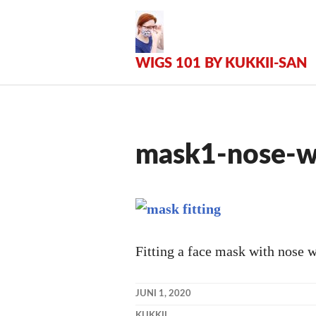
Zum
Inhalt
springen
WIGS 101 BY KUKKII-SAN
mask1-nose-wi
Fitting a face mask with nose w
JUNI 1, 2020
KUKKII