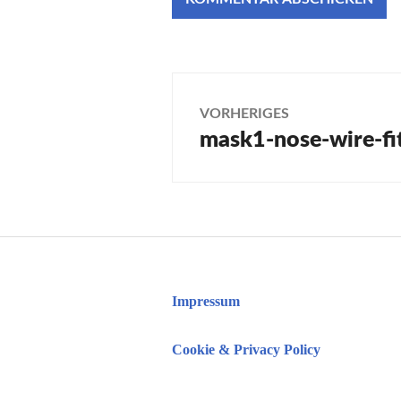
Beitragsnaviga
VORHERIGES
mask1-nose-wire-fit
Vorheriger
Beitrag:
Impressum
Cookie & Privacy Policy