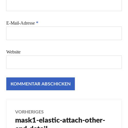
E-Mail-Adresse
*
Website
Beitragsnavigation
VORHERIGES
mask1-elastic-attach-other-
Vorheriger
Beitrag: