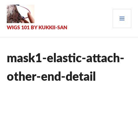
Zum
Inhalt
PRI
springen
MEN
WIGS 101 BY KUKKII-SAN
mask1-elastic-attach-
other-end-detail