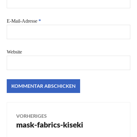
E-Mail-Adresse
*
Website
Beitragsnavigation
VORHERIGES
mask-fabrics-kiseki
Vorheriger
Beitrag: