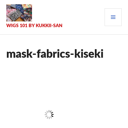
Zum
Inhalt
PRI
springen
MEN
WIGS 101 BY KUKKII-SAN
mask-fabrics-kiseki