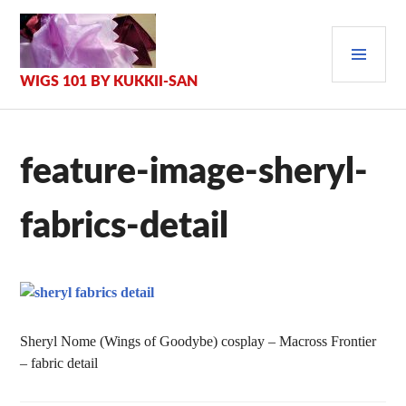
Zum
Inhalt
PRI
springen
MEN
WIGS 101 BY KUKKII-SAN
feature-image-sheryl-
fabrics-detail
Sheryl Nome (Wings of Goodybe) cosplay – Macross Frontier
– fabric detail