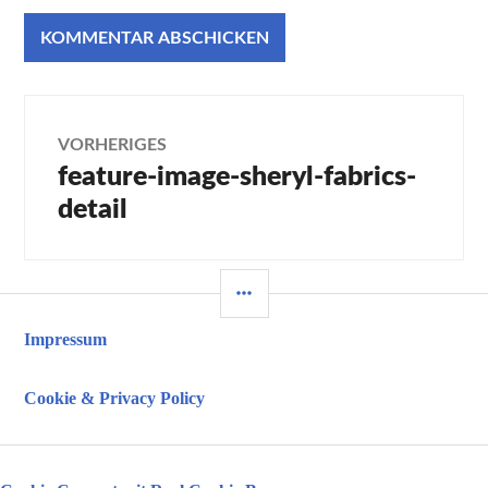
Beitragsnavigation
VORHERIGES
feature-image-sheryl-fabrics-
Vorheriger
Beitrag:
detail
SEITENLEISTE
Impressum
Cookie & Privacy Policy