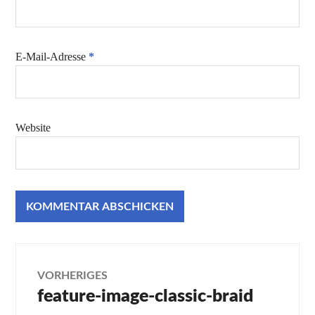
E-Mail-Adresse
*
Website
Beitragsnavigation
VORHERIGES
feature-image-classic-braid
Vorheriger
Beitrag: