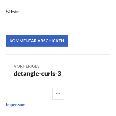
Website
Beitragsnavigation
VORHERIGES
detangle-curls-3
Vorheriger
Beitrag:
SEITENLEISTE
Impressum