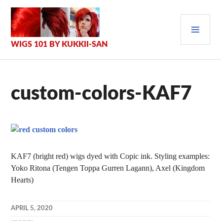
Zum
Inhalt
PRI
springen
MEN
WIGS 101 BY KUKKII-SAN
custom-colors-KAF7
KAF7 (bright red) wigs dyed with Copic ink. Styling examples:
Yoko Ritona (Tengen Toppa Gurren Lagann), Axel (Kingdom
Hearts)
APRIL 5, 2020