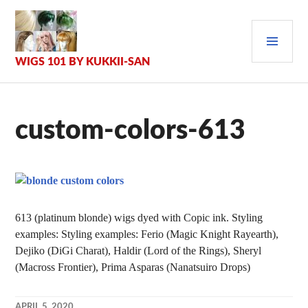
Zum
Inhalt
PRI
springen
MEN
WIGS 101 BY KUKKII-SAN
custom-colors-613
613 (platinum blonde) wigs dyed with Copic ink. Styling
examples: Styling examples: Ferio (Magic Knight Rayearth),
Dejiko (DiGi Charat), Haldir (Lord of the Rings), Sheryl
(Macross Frontier), Prima Asparas (Nanatsuiro Drops)
APRIL 5, 2020