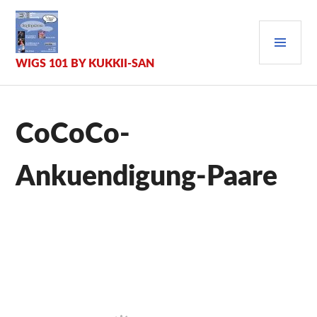
Zum
Inhalt
PRI
springen
MEN
WIGS 101 BY KUKKII-SAN
CoCoCo-
Ankuendigung-Paare