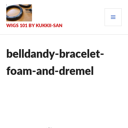
Zum
Inhalt
PRI
springen
MEN
WIGS 101 BY KUKKII-SAN
belldandy-bracelet-
foam-and-dremel