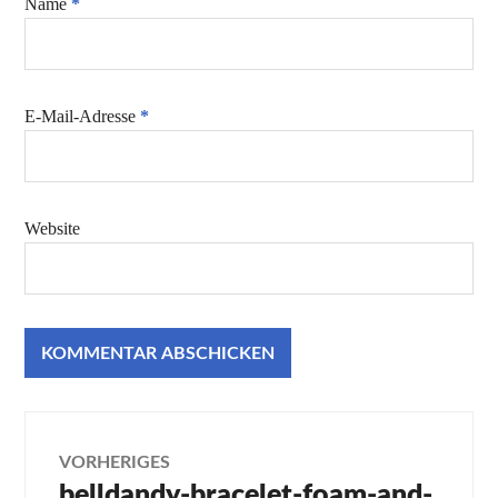
Name
*
E-Mail-Adresse
*
Website
Beitragsnavigation
VORHERIGES
belldandy-bracelet-foam-and-
Vorheriger