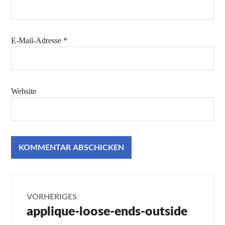
E-Mail-Adresse
*
Website
Beitragsnavigation
VORHERIGES
applique-loose-ends-outside
Vorheriger
Beitrag: