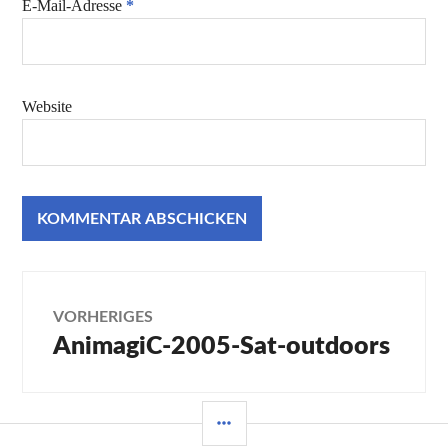
E-Mail-Adresse
*
Website
Beitragsnavigation
VORHERIGES
AnimagiC-2005-Sat-outdoors
Vorheriger
Beitrag:
SEITENLEISTE