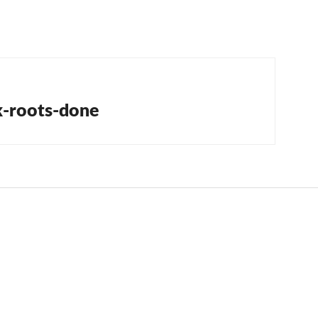
tion
k-roots-done