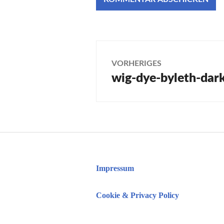
Beitragsnaviga
VORHERIGES
wig-dye-byleth-dar
Vorheriger
Beitrag:
Impressum
Cookie & Privacy Policy