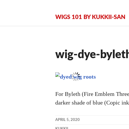
Zum
Inhalt
WIGS 101 BY KUKKII-SAN
springen
wig-dye-bylet
For Byleth (Fire Emblem Three 
darker shade of blue (Copic ink
APRIL 5, 2020
KUKKII