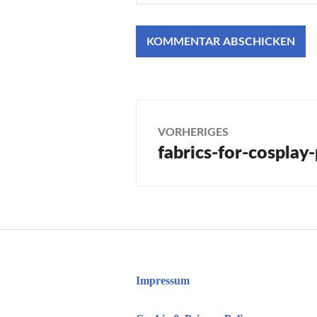
Beitragsnaviga
VORHERIGES
fabrics-for-cosplay-
Vorheriger
Beitrag:
Impressum