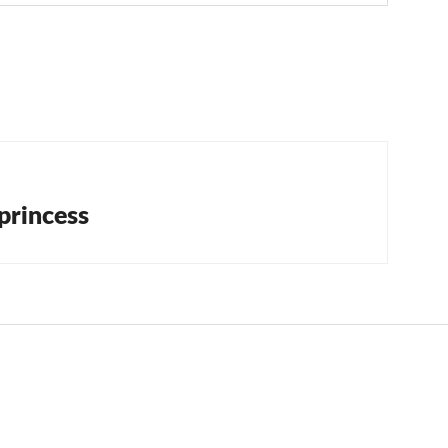
tion
princess