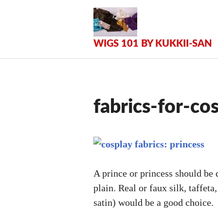
Zum
Inhalt
springen
WIGS 101 BY KUKKII-SAN
fabrics-for-co
A prince or princess should be d
plain. Real or faux silk, taffet
satin) would be a good choice.