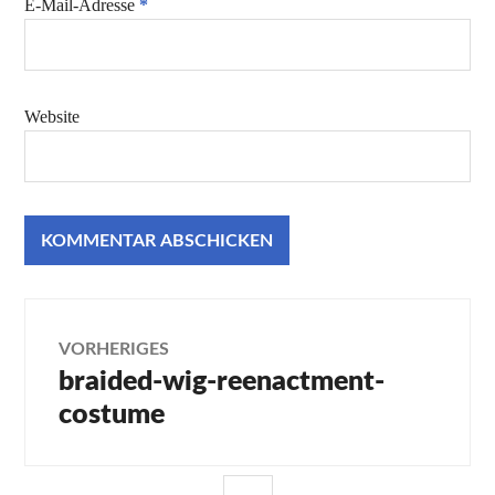
E-Mail-Adresse
*
Website
Beitragsnavigation
VORHERIGES
braided-wig-reenactment-
Vorheriger
Beitrag:
costume
SEITENLEISTE