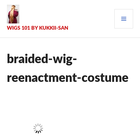
Zum
Inhalt
PRI
springen
MEN
WIGS 101 BY KUKKII-SAN
braided-wig-
reenactment-costume